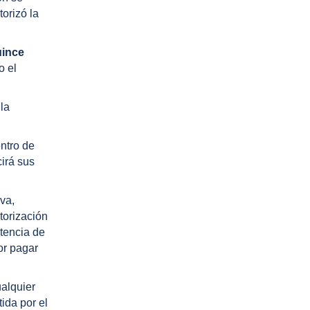
orizó la
uince
o el
la
entro de
cirá sus
iva,
torización
stencia de
or pagar
ualquier
ida por el