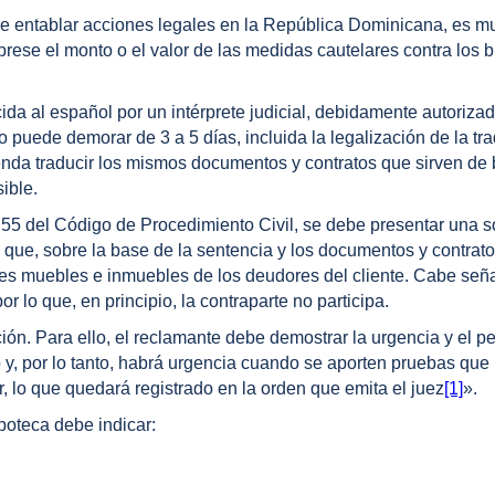
e entablar acciones legales en la República Dominicana, es m
xprese el monto o el valor de las medidas cautelares contra los 
cida al español por un intérprete judicial, debidamente autorizad
puede demorar de 3 a 5 días, incluida la legalización de la tr
enda traducir los mismos documentos y contratos que sirven de
ible.
 55 del Código de Procedimiento Civil, se debe presentar una so
ra que, sobre la base de la sentencia y los documentos y contrat
es muebles e inmuebles de los deudores del cliente. Cabe señ
 lo que, en principio, la contraparte no participa.
ión. Para ello, el reclamante debe demostrar la urgencia y el pe
ro y, por lo tanto, habrá urgencia cuando se aporten pruebas que
 lo que quedará registrado en la orden que emita el juez
[1]
».
ipoteca debe indicar: