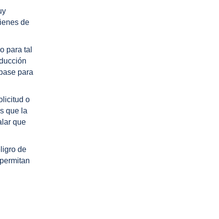
uy
bienes de
o para tal
aducción
 base para
licitud o
os que la
alar que
ligro de
 permitan