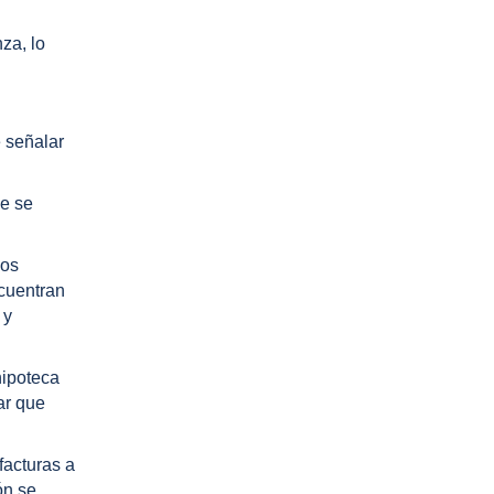
nza, lo
e señalar
de se
los
ncuentran
 y
hipoteca
ar que
facturas a
ón se