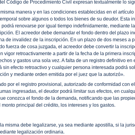
 del Código de Procedimiento Civil expresan textualmente lo sig
a misma manera y en las condiciones establecidas en el artículo
l temporal sobre algunos o todos los bienes de su deudor. Esta i
ro podrá renovarse por igual tiempo indefinidamente, mediante l
ripción. El acreedor debe demandar el fondo dentro del plazo i
ena de invalidez de la inscripción. En un plazo de dos meses a pa
do fuerza de cosa juzgada, el acreedor debe convertir la inscrip
en vigor retroactivamente a partir de la fecha de la primera inscr
chos y gastos una sola vez. A falta de un registro definitivo en 
 sin efecto retroactivo y cualquier persona interesada podrá sol
ción y mediante orden emitida por el juez que la autorizó».
do por el registro provisional, autorizado de conformidad con el
sumas ingresadas, el deudor podrá limitar sus efectos, en cualqu
z que conozca el fondo de la demanda, notificando que las propi
monto principal del crédito, los intereses y los gastos.
la misma debe legalizarse, ya sea mediante apostilla, si la juri
ediante legalización ordinaria.