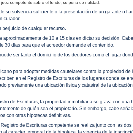
 juez competente sobre el fondo, so pena de nulidad.
 de su solvencia suficiente o la presentación de un garante o fia
n curador.
 perjuicio de cualquier recurso.
tarda aproximadamente de 10 a 15 días en dictar su decisión. Cab
 de 30 días para que el acreedor demande el contenido.
 puede ser tanto el domicilio de los deudores como el lugar don
nicano para adoptar medidas cautelares contra la propiedad de 
nscriben en el Registro de Escrituras de los lugares donde se e
ado previamente una ubicación física y catastral de la ubicación
istro de Escrituras, la propiedad inmobiliaria se grava con una 
entemente de quién sea el propietario. Sin embargo, cabe señal
os con otras hipotecas definitivas.
l Registro de Escrituras competente se realiza junto con las dos 
o al carácter temporal de la hipoteca, la vigencia de la inscripci