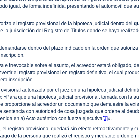
odo igual, de forma indefinida, presentando el automóvil que aut
riza el registro provisional de la hipoteca judicial dentro del
q
e la jurisdicción del Registro de Títulos donde se haya realizad
demandarse dentro del plazo indicado en la orden que autoriza 
inscripción.
a e irrevocable sobre el asunto, el acreedor estará obligado, d
rtir el registro provisional en registro definitivo, el cual produ
mera inscripción.
ovisional autorizada por el juez en una hipoteca judicial definit
 «Para que una hipoteca judicial provisional, tomada con la au
e se proporcione al acreedor un documento que demuestre la exi
na sentencia con autoridad de cosa juzgada que ordene al deud
enida en a) Acto auténtico con fuerza ejecutiva
[3]
».
, el registro provisional quedará sin efecto retroactivamente y c
argo de la persona que realizó el registro y mediante orden emit