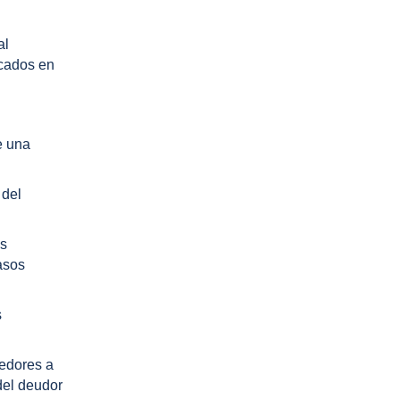
al
icados en
e una
 del
es
casos
s
eedores a
del deudor