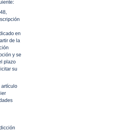
uiente:
 48,
nscripción
a
ndicado en
rtir de la
ción
ipción y se
el plazo
icitar su
 artículo
ier
edades
sdicción