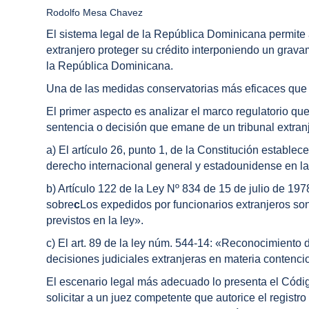
Rodolfo Mesa Chavez
El sistema legal de la República Dominicana permite 
extranjero proteger su crédito interponiendo un grava
la República Dominicana.
Una de las medidas conservatorias más eficaces que p
El primer aspecto es analizar el marco regulatorio qu
sentencia o decisión que emane de un tribunal extranj
a) El artículo 26, punto 1, de la Constitución establ
derecho internacional general y estadounidense en la
b) Artículo 122 de la Ley Nº 834 de 15 de julio de 197
sobre
c
Los expedidos por funcionarios extranjeros son 
previstos en la ley».
c) El art. 89 de la ley núm. 544-14: «Reconocimiento 
decisiones judiciales extranjeras en materia conten
El escenario legal más adecuado lo presenta el Códig
solicitar a un juez competente que autorice el registr